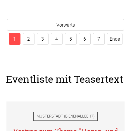
Vorwärts
1
2
3
4
5
6
7
Ende
Eventliste mit Teasertext
MUSTERSTADT
(
BIENENALLEE 17
)