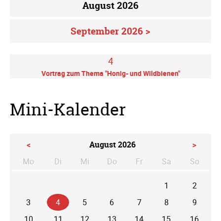
August 2026
September 2026 >
4
Vortrag zum Thema "Honig- und Wildbienen"
Mini-Kalender
<
August 2026
>
Mo
Di
Mi
Do
Fr
Sa
So
ntag
enstag
ttwoch
nnerstag
eitag
mstag
nntag
1
2
3
4
5
6
7
8
9
10
11
12
13
14
15
16