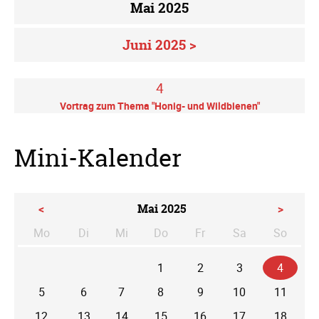
Mai 2025
Juni 2025 >
4
Vortrag zum Thema "Honig- und Wildbienen"
Mini-Kalender
<
Mai 2025
>
Mo
Di
Mi
Do
Fr
Sa
So
ntag
enstag
ttwoch
nnerstag
eitag
mstag
nntag
1
2
3
4
5
6
7
8
9
10
11
12
13
14
15
16
17
18