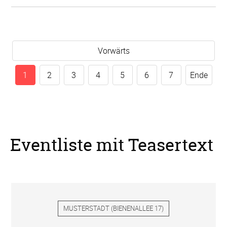
Vorwärts
1
2
3
4
5
6
7
Ende
Eventliste mit Teasertext
MUSTERSTADT
(
BIENENALLEE 17
)