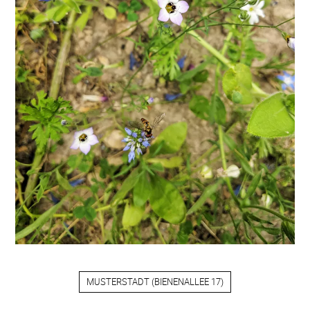
MUSTERSTADT
(
BIENENALLEE 17
)