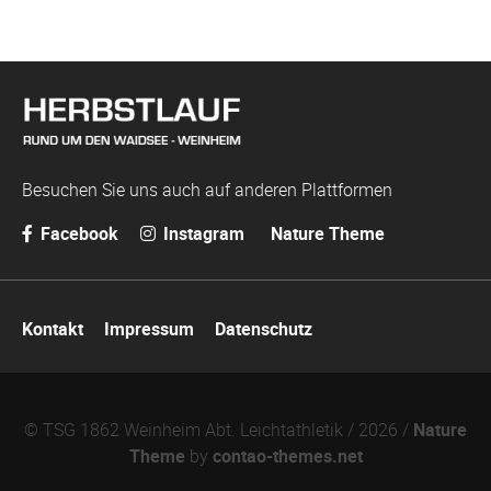
Besuchen Sie uns auch auf anderen Plattformen
Facebook
Instagram
Nature Theme
Navigation
Kontakt
Impressum
Datenschutz
überspringen
© TSG 1862 Weinheim Abt. Leichtathletik / 2026 /
Nature
Theme
by
contao-themes.net