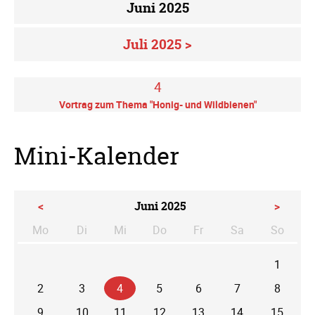
Juni 2025
Juli 2025 >
4
Vortrag zum Thema "Honig- und Wildbienen"
Mini-Kalender
<
Juni 2025
>
Mo
Di
Mi
Do
Fr
Sa
So
ntag
enstag
ttwoch
nnerstag
eitag
mstag
nntag
1
2
3
4
5
6
7
8
9
10
11
12
13
14
15