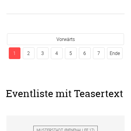
Vorwärts
1
2
3
4
5
6
7
Ende
Eventliste mit Teasertext
MUSTERSTADT
(
BIENENALLEE 17
)