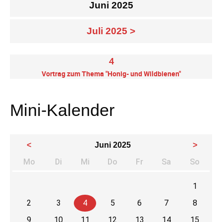
Juni 2025
Juli 2025 >
4
Vortrag zum Thema "Honig- und Wildbienen"
Mini-Kalender
<
Juni 2025
>
Mo
Di
Mi
Do
Fr
Sa
So
ntag
enstag
ttwoch
nnerstag
eitag
mstag
nnta
1
2
3
4
5
6
7
8
9
10
11
12
13
14
15