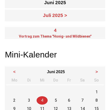
Juni 2025
Juli 2025 >
4
Vortrag zum Thema "Honig- und Wildbienen"
Mini-Kalender
<
Juni 2025
>
Mo
Di
Mi
Do
Fr
Sa
So
ntag
enstag
ttwoch
nnerstag
eitag
mstag
nnta
1
2
3
4
5
6
7
8
9
10
11
12
13
14
15