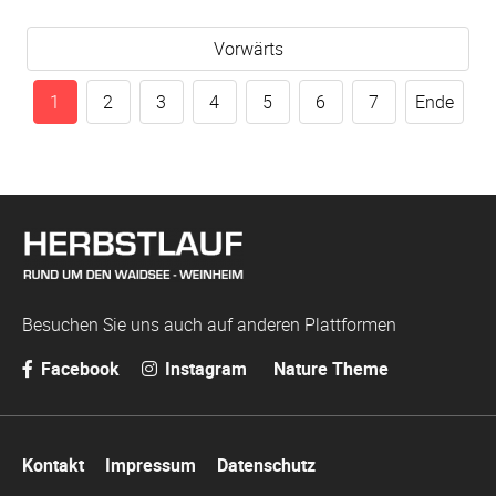
Vorwärts
1
2
3
4
5
6
7
Ende
Besuchen Sie uns auch auf anderen Plattformen
Facebook
Instagram
Nature Theme
Navigation
Kontakt
Impressum
Datenschutz
überspringen