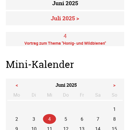
Juni 2025
Juli 2025 >
4
Vortrag zum Thema "Honig- und Wildbienen"
Mini-Kalender
<
Juni 2025
>
Mo
Di
Mi
Do
Fr
Sa
So
ntag
enstag
ttwoch
nnerstag
eitag
mstag
nntag
1
2
3
4
5
6
7
8
9
10
11
12
13
14
15