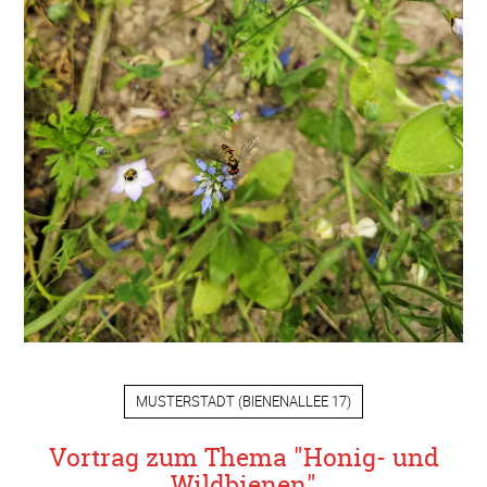
MUSTERSTADT
(
BIENENALLEE 17
)
Vortrag zum Thema "Honig- und
Wildbienen"