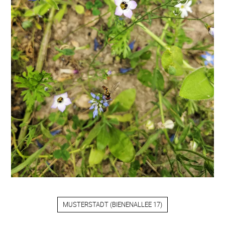
MUSTERSTADT
(
BIENENALLEE 17
)