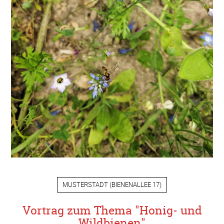
MUSTERSTADT
(
BIENENALLEE 17
)
Vortrag zum Thema "Honig- und
Wildbienen"