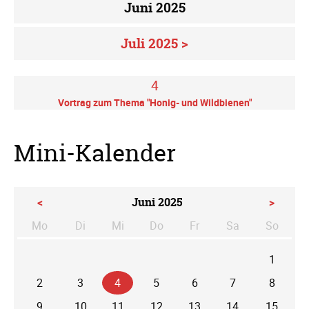
Juni 2025
Juli 2025 >
4
Vortrag zum Thema "Honig- und Wildbienen"
Mini-Kalender
<
Juni 2025
>
Mo
Di
Mi
Do
Fr
Sa
So
ntag
enstag
ttwoch
nnerstag
eitag
mstag
nntag
1
2
3
4
5
6
7
8
9
10
11
12
13
14
15