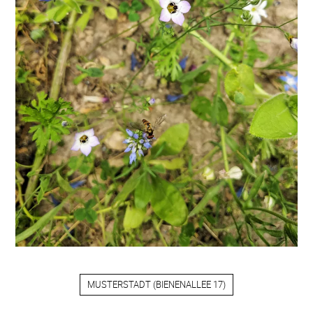
MUSTERSTADT
(
BIENENALLEE 17
)