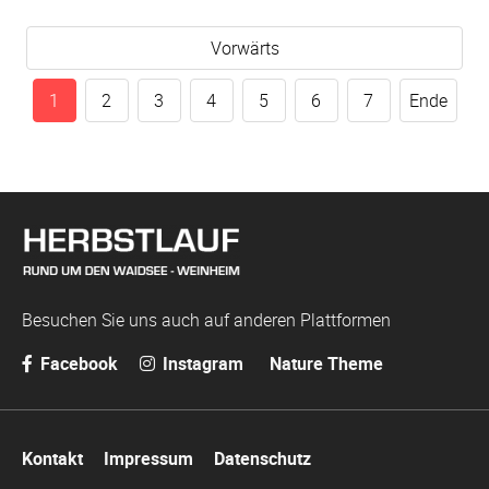
Vorwärts
1
2
3
4
5
6
7
Ende
Besuchen Sie uns auch auf anderen Plattformen
Facebook
Instagram
Nature Theme
Navigation
Kontakt
Impressum
Datenschutz
überspringen