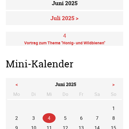
Juni 2025
Juli 2025 >
4
Vortrag zum Thema "Honig- und Wildbienen"
Mini-Kalender
<
Juni 2025
>
Mo
Di
Mi
Do
Fr
Sa
So
ntag
enstag
ttwoch
nnerstag
eitag
mstag
nntag
1
2
3
4
5
6
7
8
9
10
11
12
13
14
15