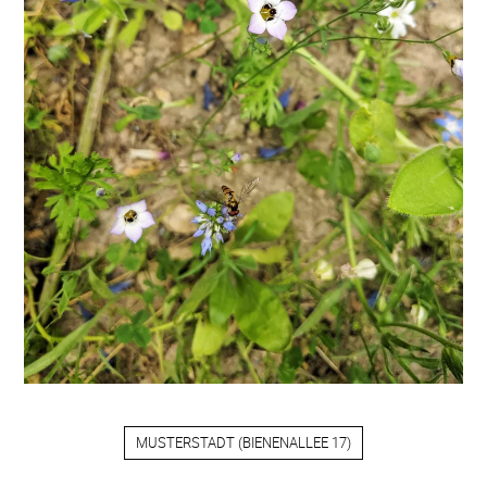
MUSTERSTADT
(
BIENENALLEE 17
)