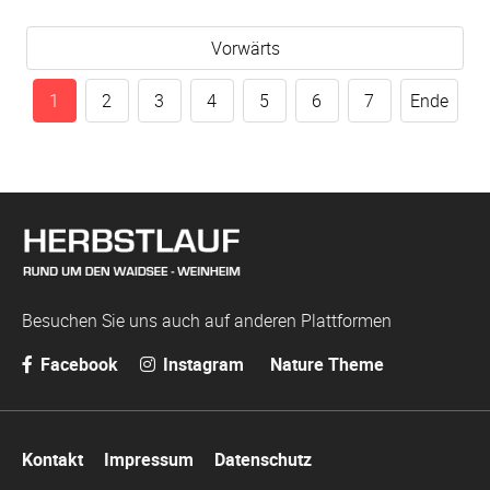
Vorwärts
1
2
3
4
5
6
7
Ende
Besuchen Sie uns auch auf anderen Plattformen
Facebook
Instagram
Nature Theme
Navigation
Kontakt
Impressum
Datenschutz
überspringen