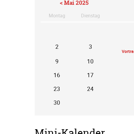
< Mai 2025
Mo
ntag
Di
enstag
2
3
Vortr
9
10
16
17
23
24
30
Mini-Kalender