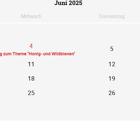
Juni 2025
Mi
ttwoch
Do
nnerstag
4
5
ag zum Thema "Honig- und Wildbienen"
11
12
18
19
25
26