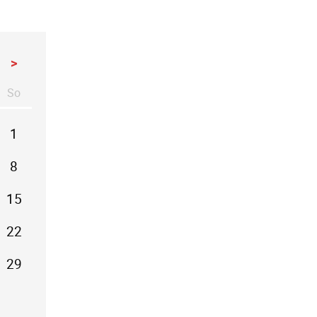
>
So
stag
nntag
1
8
15
22
29