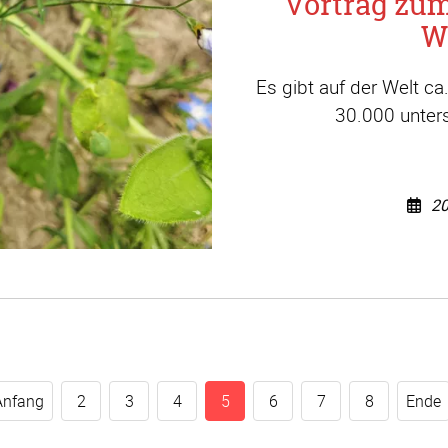
Vortrag zu
W
Es gibt auf der Welt c
30.000 unters
20
Anfang
2
3
4
5
6
7
8
Ende