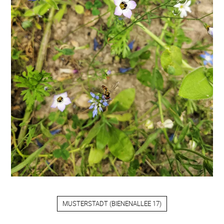
MUSTERSTADT
(
BIENENALLEE 17
)