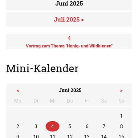
Juni 2025
Juli 2025 >
4
Vortrag zum Thema "Honig- und Wildbienen"
Mini-Kalender
<
Juni 2025
>
Mo
Di
Mi
Do
Fr
Sa
So
ntag
enstag
ttwoch
nnerstag
eitag
mstag
nntag
1
2
3
4
5
6
7
8
9
10
11
12
13
14
15