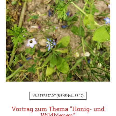
MUSTERSTADT
(
BIENENALLEE 17
)
Vortrag zum Thema "Honig- und
Wildbienen"