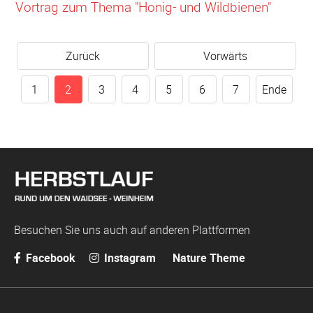
Vortrag zum Thema "Honig- und Wildbienen"
Zurück
Vorwärts
1
2
3
4
5
6
7
Ende
Besuchen Sie uns auch auf anderen Plattformen
Facebook
Instagram
Nature Theme
Navigation