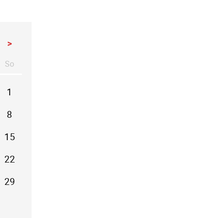
>
So
stag
nntag
1
8
15
22
29