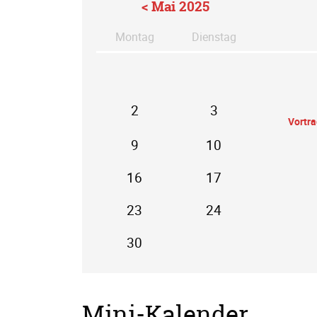
< Mai 2025
Mo
ntag
Di
enstag
2
3
Vortr
9
10
16
17
23
24
30
Mini-Kalender