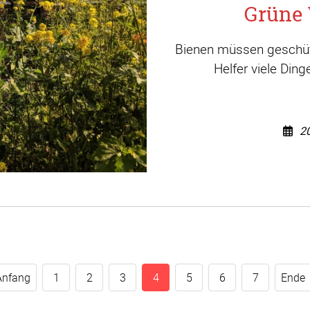
Grüne 
Bienen müssen geschütz
Helfer viele Din
2
Anfang
1
2
3
4
5
6
7
Ende