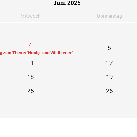
Juni 2025
Mi
ttwoch
Do
nnerstag
4
5
ag zum Thema "Honig- und Wildbienen"
11
12
18
19
25
26