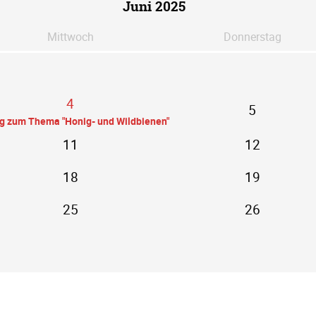
Juni 2025
Mi
ttwoch
Do
nnerstag
4
5
ag zum Thema "Honig- und Wildbienen"
11
12
18
19
25
26