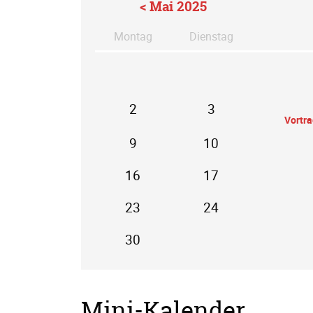
< Mai 2025
Mo
ntag
Di
enstag
2
3
Vortr
9
10
16
17
23
24
30
Mini-Kalender