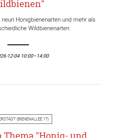
ildbienen"
a. neun Honigbienenarten und mehr als
chiedliche Wildbienenarten.
26-12-04 10:00–14:00
ERSTADT
(
BIENENALLEE 17
)
m Thema "Honig- und