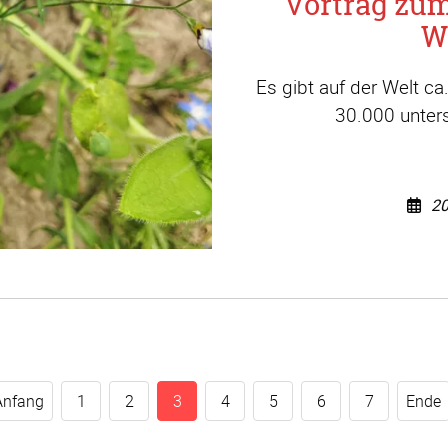
Vortrag zu
W
Es gibt auf der Welt c
30.000 unters
20
Anfang
1
2
3
4
5
6
7
Ende