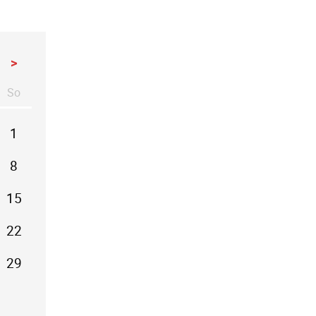
>
So
stag
nntag
1
8
15
22
29