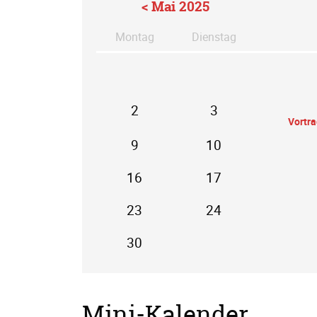
< Mai 2025
Mo
ntag
Di
enstag
2
3
Vortr
9
10
16
17
23
24
30
Mini-Kalender