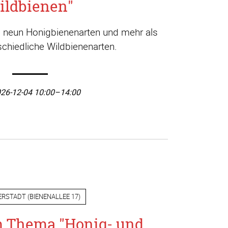
ildbienen"
a. neun Honigbienenarten und mehr als
chiedliche Wildbienenarten.
26-12-04 10:00–14:00
ERSTADT
(
BIENENALLEE 17
)
m Thema "Honig- und