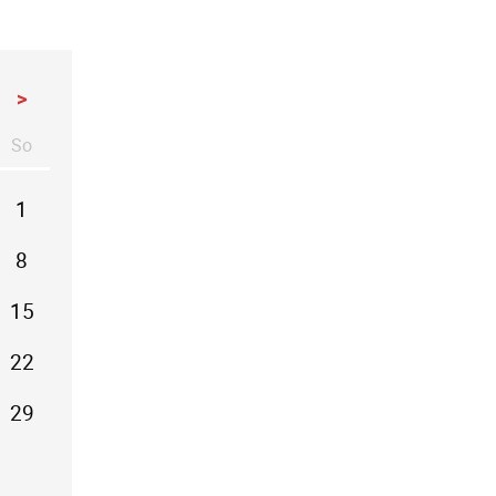
>
So
stag
nntag
1
8
15
22
29