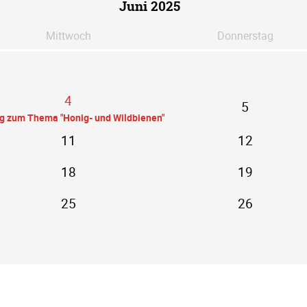
Juni 2025
Mi
ttwoch
Do
nnerstag
4
5
ag zum Thema "Honig- und Wildbienen"
11
12
18
19
25
26