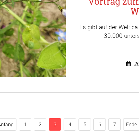
Vortrag zu
W
Es gibt auf der Welt c
30.000 unters
20
Anfang
1
2
3
4
5
6
7
Ende