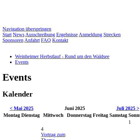
Navigation überspringen
Start
News
Ausschreibung
Ergebnisse
Anmeldung
Strecken
Sponsoren
Anfahrt
FAQ
Kontakt
Weinheimer Herbstlauf - Rund um den Waldsee
Events
Events
Kalender
< Mai 2025
Juni 2025
Juli 2025 >
Mo
ntag
Di
enstag
Mi
ttwoch
Do
nnerstag
Fr
eitag
Sa
mstag
So
nn
1
4
Vortrag zum