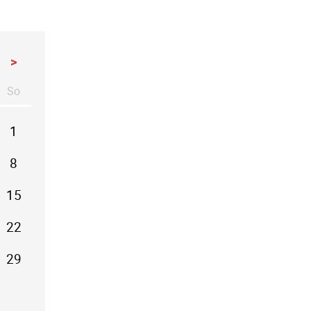
>
So
stag
nntag
1
8
15
22
29