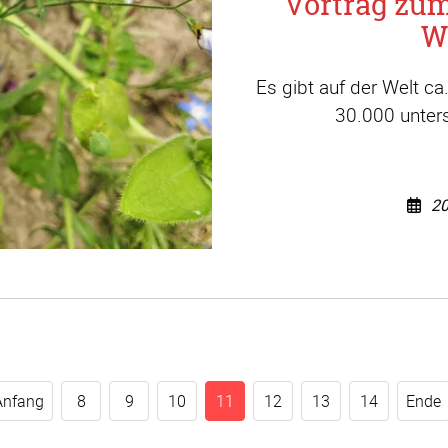
Vortrag zu
W
Es gibt auf der Welt c
30.000 unters
20
Anfang
8
9
10
11
12
13
14
Ende