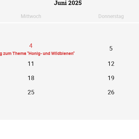
Juni 2025
Mi
ttwoch
Do
nnerstag
4
5
ag zum Thema "Honig- und Wildbienen"
11
12
18
19
25
26