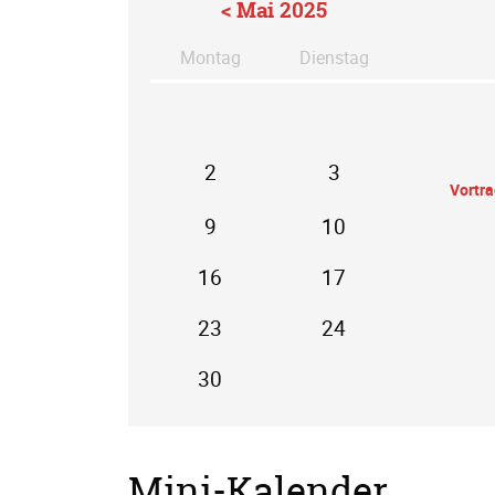
< Mai 2025
Mo
ntag
Di
enstag
2
3
Vortr
9
10
16
17
23
24
30
Mini-Kalender