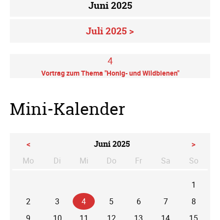
Juni 2025
Juli 2025 >
4
Vortrag zum Thema "Honig- und Wildbienen"
Mini-Kalender
<
Juni 2025
>
Mo
Di
Mi
Do
Fr
Sa
So
ntag
enstag
ttwoch
nnerstag
eitag
mstag
nntag
1
2
3
4
5
6
7
8
9
10
11
12
13
14
15