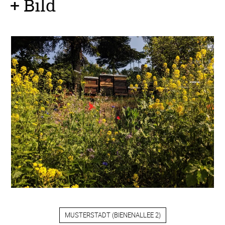
+ Bild
MUSTERSTADT
(
BIENENALLEE 2
)