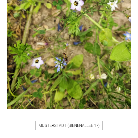
MUSTERSTADT
(
BIENENALLEE 17
)