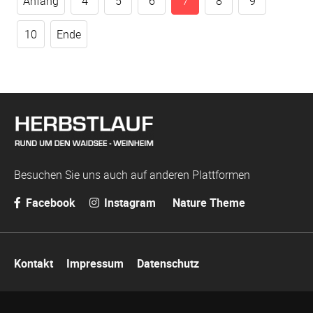
Anfang
4
5
6
7
8
9
10
Ende
Besuchen Sie uns auch auf anderen Plattformen
Facebook
Instagram
Nature Theme
Navigation
Kontakt
Impressum
Datenschutz
überspringen