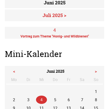
Juni 2025
Juli 2025 >
4
Vortrag zum Thema "Honig- und Wildbienen"
Mini-Kalender
<
Juni 2025
>
Mo
Di
Mi
Do
Fr
Sa
So
ntag
enstag
ttwoch
nnerstag
eitag
mstag
nntag
1
2
3
4
5
6
7
8
9
10
11
12
13
14
15