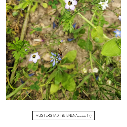
MUSTERSTADT
(
BIENENALLEE 17
)