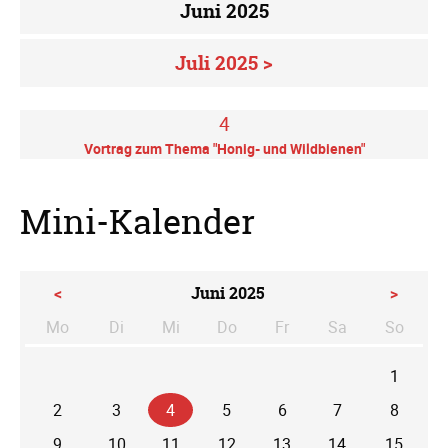
Juni 2025
Juli 2025 >
4
Vortrag zum Thema "Honig- und Wildbienen"
Mini-Kalender
<
Juni 2025
>
Mo
Di
Mi
Do
Fr
Sa
So
ntag
enstag
ttwoch
nnerstag
eitag
mstag
nntag
1
2
3
4
5
6
7
8
9
10
11
12
13
14
15