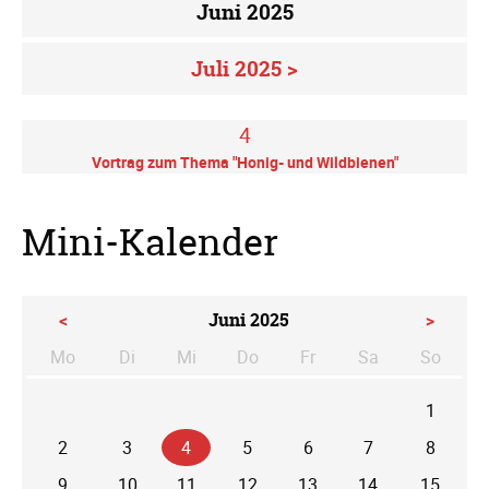
Juni 2025
Juli 2025 >
4
Vortrag zum Thema "Honig- und Wildbienen"
Mini-Kalender
<
Juni 2025
>
Mo
Di
Mi
Do
Fr
Sa
So
ntag
enstag
ttwoch
nnerstag
eitag
mstag
nntag
1
2
3
4
5
6
7
8
9
10
11
12
13
14
15