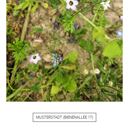
MUSTERSTADT
(
BIENENALLEE 17
)