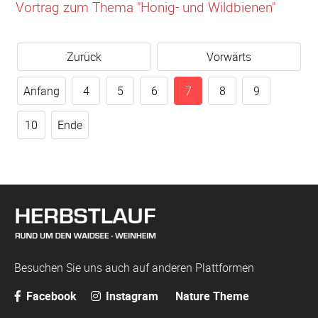
Vortrag zum Thema "Honig- und Wildbienen"
Zurück
Vorwärts
Anfang
4
5
6
7
8
9
10
Ende
Besuchen Sie uns auch auf anderen Plattformen
Facebook
Instagram
Nature Theme