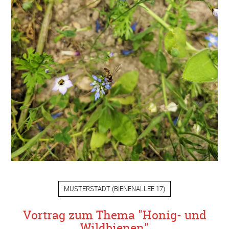
MUSTERSTADT
(
BIENENALLEE 17
)
Vortrag zum Thema "Honig- und
Wildbienen"