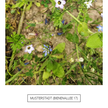
MUSTERSTADT
(
BIENENALLEE 17
)