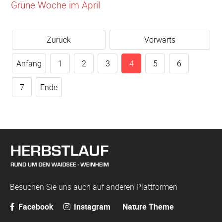
Grüne Woche im April
Zurück
Vorwärts
Anfang
1
2
3
4
5
6
7
Ende
Besuchen Sie uns auch auf anderen Plattformen
Facebook
Instagram
Nature Theme