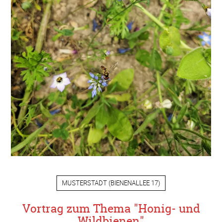
MUSTERSTADT
(
BIENENALLEE 17
)
Vortrag zum Thema "Honig- und
Wildbienen"