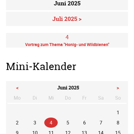
Juni 2025
Juli 2025 >
4
Vortrag zum Thema "Honig- und Wildbienen"
Mini-Kalender
<
Juni 2025
>
Mo
Di
Mi
Do
Fr
Sa
So
ntag
enstag
ttwoch
nnerstag
eitag
mstag
nntag
1
2
3
4
5
6
7
8
9
10
11
12
13
14
15