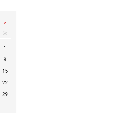
>
So
stag
nntag
1
8
15
22
29