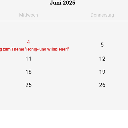
Juni 2025
Mi
ttwoch
Do
nnerstag
4
5
ag zum Thema "Honig- und Wildbienen"
11
12
18
19
25
26