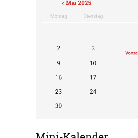
< Mai 2025
Mo
ntag
Di
enstag
2
3
Vortr
9
10
16
17
23
24
30
Mini-Kalender