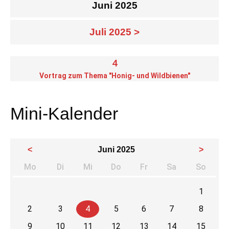
Juni 2025
Juli 2025 >
4
Vortrag zum Thema "Honig- und Wildbienen"
Mini-Kalender
<
Juni 2025
>
Mo
Di
Mi
Do
Fr
Sa
So
ntag
enstag
ttwoch
nnerstag
eitag
mstag
nnta
1
2
3
4
5
6
7
8
9
10
11
12
13
14
15