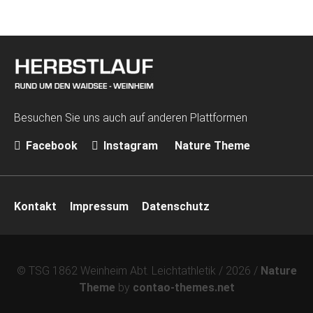
Besuchen Sie uns auch auf anderen Plattformen
Facebook
Instagram
Nature Theme
Navigation
Kontakt
Impressum
Datenschutz
überspringen
© TSG 1862 Weinheim Abt. Leichtathletik / 2026 /
Nature
Theme
by
contao-themes.net