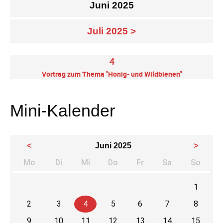
Juni 2025
Juli 2025 >
4
Vortrag zum Thema "Honig- und Wildbienen"
Mini-Kalender
<
Juni 2025
>
Mo
Di
Mi
Do
Fr
Sa
So
ntag
enstag
ttwoch
nnerstag
eitag
mstag
nnta
1
2
3
4
5
6
7
8
9
10
11
12
13
14
15