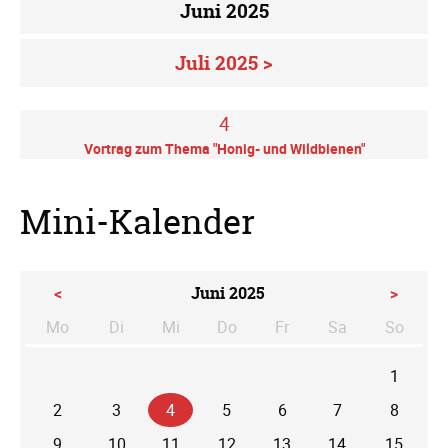
Juni 2025
Juli 2025 >
4
Vortrag zum Thema "Honig- und Wildbienen"
Mini-Kalender
<
Juni 2025
>
Mo
Di
Mi
Do
Fr
Sa
So
ntag
enstag
ttwoch
nnerstag
eitag
mstag
nntag
1
2
3
4
5
6
7
8
9
10
11
12
13
14
15