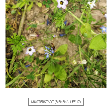
MUSTERSTADT
(
BIENENALLEE 17
)