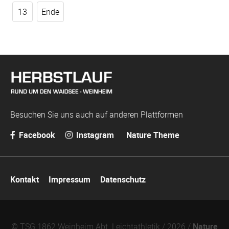
13
Ende
Besuchen Sie uns auch auf anderen Plattformen
Facebook
Instagram
Nature Theme
Navigation
Kontakt
Impressum
Datenschutz
überspringen
© TSG 1862 Weinheim Abt. Leichtathletik / 2026 /
Nature