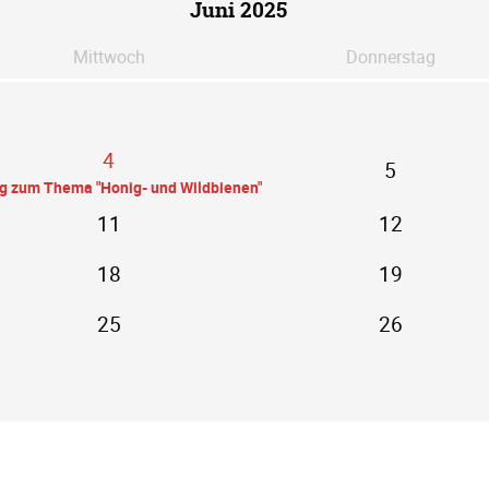
Juni 2025
Mi
ttwoch
Do
nnerstag
4
5
ag zum Thema "Honig- und Wildbienen"
11
12
18
19
25
26