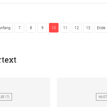
Anfang
7
8
9
10
11
12
13
Ende
rtext
LEE 17
)
MUST