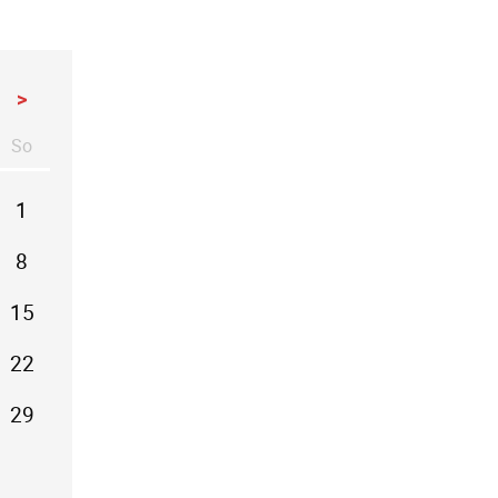
>
So
stag
nntag
1
8
15
22
29