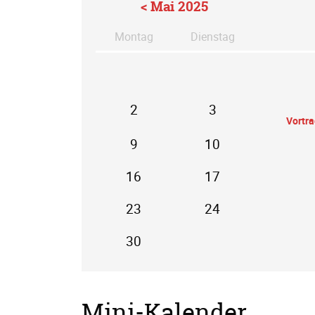
< Mai 2025
Mo
ntag
Di
enstag
2
3
Vortr
9
10
16
17
23
24
30
Mini-Kalender