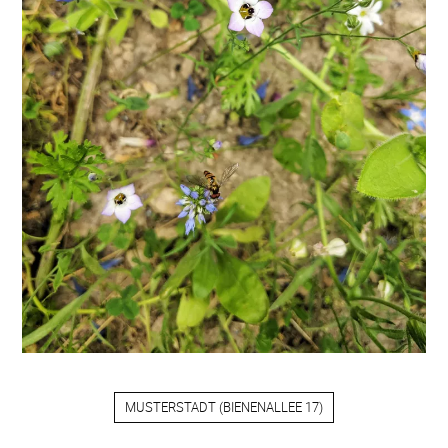
MUSTERSTADT
(
BIENENALLEE 17
)