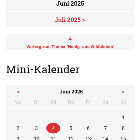
Juni 2025
Juli 2025 >
4
Vortrag zum Thema "Honig- und Wildbienen"
Mini-Kalender
<
Juni 2025
>
Mo
Di
Mi
Do
Fr
Sa
So
ntag
enstag
ttwoch
nnerstag
eitag
mstag
nntag
1
2
3
4
5
6
7
8
9
10
11
12
13
14
15