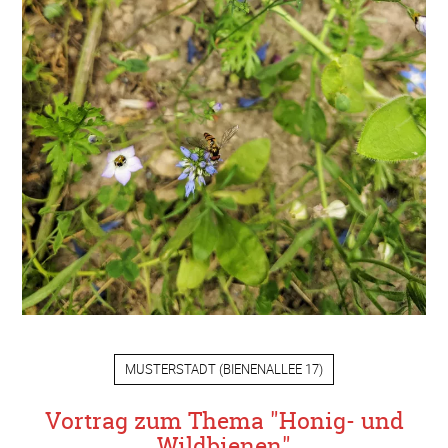
MUSTERSTADT
(
BIENENALLEE 17
)
Vortrag zum Thema "Honig- und
Wildbienen"