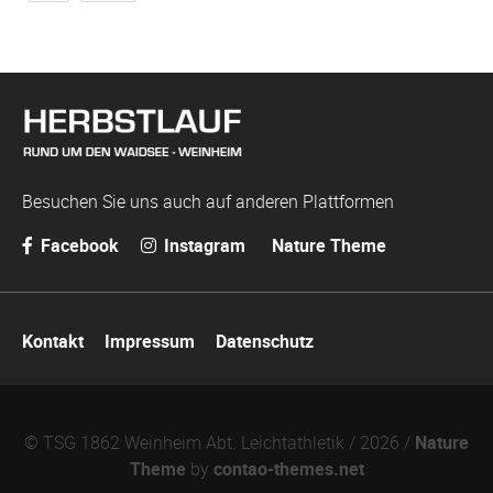
Besuchen Sie uns auch auf anderen Plattformen
Facebook
Instagram
Nature Theme
Navigation
Kontakt
Impressum
Datenschutz
überspringen
© TSG 1862 Weinheim Abt. Leichtathletik / 2026 /
Nature
Theme
by
contao-themes.net