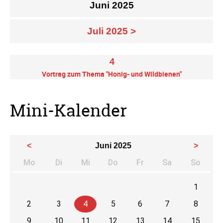
Juni 2025
Juli 2025 >
4
Vortrag zum Thema "Honig- und Wildbienen"
Mini-Kalender
<
Juni 2025
>
Mo
Di
Mi
Do
Fr
Sa
So
ntag
enstag
ttwoch
nnerstag
eitag
mstag
nnta
1
2
3
4
5
6
7
8
9
10
11
12
13
14
15