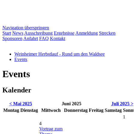
Navigation überspringen
Start
News
Ausschreibung
Ergebnisse
Anmeldung
Strecken
Sponsoren
Anfahrt
FAQ
Kontakt
Weinheimer Herbstlauf - Rund um den Waldsee
Events
Events
Kalender
< Mai 2025
Juni 2025
Juli 2025 >
Mo
ntag
Di
enstag
Mi
ttwoch
Do
nnerstag
Fr
eitag
Sa
mstag
So
nn
1
4
Vortrag zum