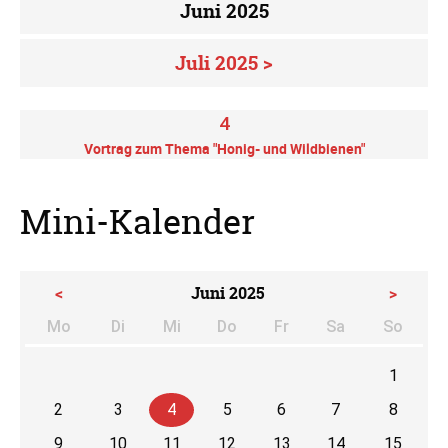
Juni 2025
Juli 2025 >
4
Vortrag zum Thema "Honig- und Wildbienen"
Mini-Kalender
<
Juni 2025
>
Mo
Di
Mi
Do
Fr
Sa
So
ntag
enstag
ttwoch
nnerstag
eitag
mstag
nnta
1
2
3
4
5
6
7
8
9
10
11
12
13
14
15