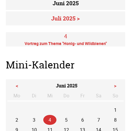
Juni 2025
Juli 2025 >
4
Vortrag zum Thema "Honig- und Wildbienen"
Mini-Kalender
<
Juni 2025
>
Mo
Di
Mi
Do
Fr
Sa
So
ntag
enstag
ttwoch
nnerstag
eitag
mstag
nntag
1
2
3
4
5
6
7
8
9
10
11
12
13
14
15