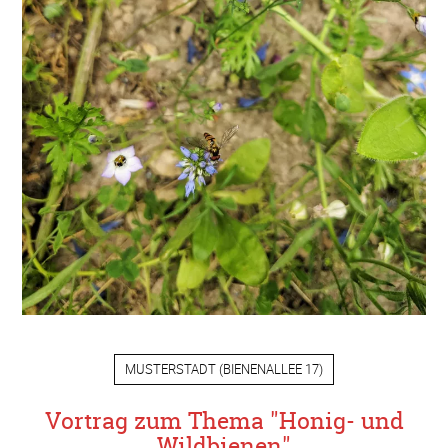
MUSTERSTADT
(
BIENENALLEE 17
)
Vortrag zum Thema "Honig- und
Wildbienen"