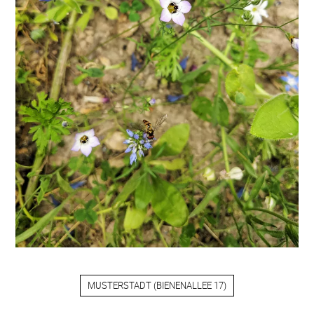
MUSTERSTADT
(
BIENENALLEE 17
)