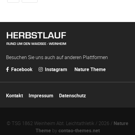
Besuchen Sie uns auch auf anderen Plattformen
Facebook
Instagram
Nature Theme
Navigation
Kontakt
Impressum
Datenschutz
überspringen
© TSG 1862 Weinheim Abt. Leichtathletik / 2026 /
Nature
Theme
by
contao-themes.net