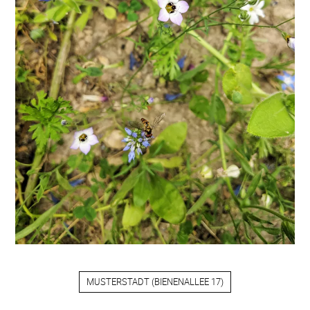
MUSTERSTADT
(
BIENENALLEE 17
)