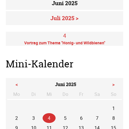
Juni 2025
Juli 2025 >
4
Vortrag zum Thema "Honig- und Wildbienen"
Mini-Kalender
<
Juni 2025
>
Mo
Di
Mi
Do
Fr
Sa
So
ntag
enstag
ttwoch
nnerstag
eitag
mstag
nntag
1
2
3
4
5
6
7
8
9
10
11
12
13
14
15