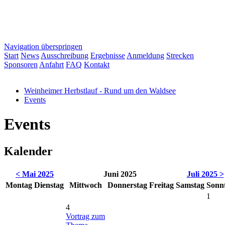
Navigation überspringen
Start
News
Ausschreibung
Ergebnisse
Anmeldung
Strecken
Sponsoren
Anfahrt
FAQ
Kontakt
Weinheimer Herbstlauf - Rund um den Waldsee
Events
Events
Kalender
< Mai 2025
Juni 2025
Juli 2025 >
Mo
ntag
Di
enstag
Mi
ttwoch
Do
nnerstag
Fr
eitag
Sa
mstag
So
nn
1
4
Vortrag zum