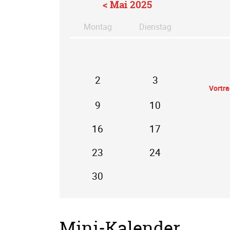
< Mai 2025
Mo
ntag
Di
enstag
2
3
Vortr
9
10
16
17
23
24
30
Mini-Kalender