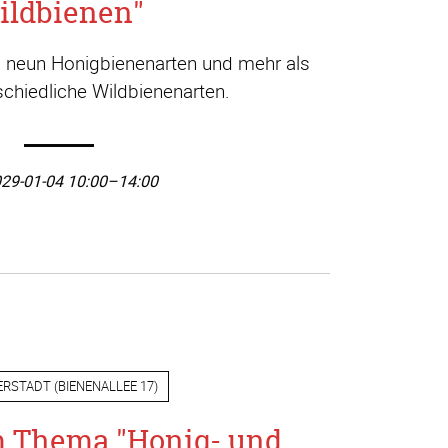
ildbienen"
a. neun Honigbienenarten und mehr als
chiedliche Wildbienenarten.
29-01-04 10:00–14:00
ERSTADT
(
BIENENALLEE 17
)
m Thema "Honig- und