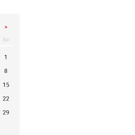
>
So
stag
nntag
1
8
15
22
29