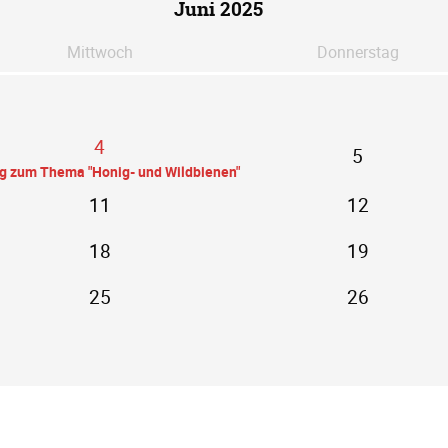
Juni 2025
Mi
ttwoch
Do
nnerstag
4
5
ag zum Thema "Honig- und Wildbienen"
11
12
18
19
25
26