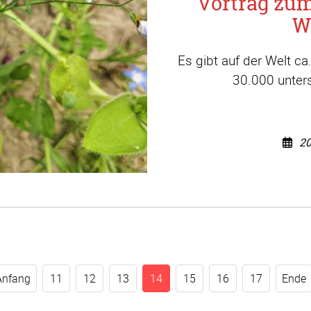
Vortrag zu
W
Es gibt auf der Welt c
30.000 unters
20
Anfang
11
12
13
14
15
16
17
Ende