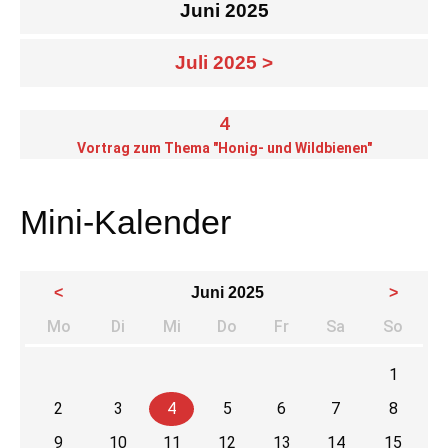
Juni 2025
Juli 2025 >
4
Vortrag zum Thema "Honig- und Wildbienen"
Mini-Kalender
<
Juni 2025
>
Mo
Di
Mi
Do
Fr
Sa
So
ntag
enstag
ttwoch
nnerstag
eitag
mstag
nnta
1
2
3
4
5
6
7
8
9
10
11
12
13
14
15