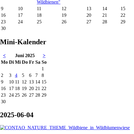
Wildbienen"
9
10
11
12
13
14
15
16
17
18
19
20
21
22
23
24
25
26
27
28
29
30
Mini-Kalender
<
Juni 2025
>
ntag
enstag
ttwoch
nnerstag
eitag
mstag
nntag
Mo
Di
Mi
Do
Fr
Sa
So
1
2
3
4
5
6
7
8
9
10
11
12
13
14
15
16
17
18
19
20
21
22
23
24
25
26
27
28
29
30
2025-06-04