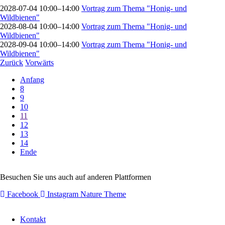
2028-07-04 10:00–14:00
Vortrag zum Thema "Honig- und
Wildbienen"
2028-08-04 10:00–14:00
Vortrag zum Thema "Honig- und
Wildbienen"
2028-09-04 10:00–14:00
Vortrag zum Thema "Honig- und
Wildbienen"
Zurück
Vorwärts
Anfang
8
9
10
11
12
13
14
Ende
Besuchen Sie uns auch auf anderen Plattformen
Facebook
Instagram
Nature Theme
Navigation
Kontakt
überspringen