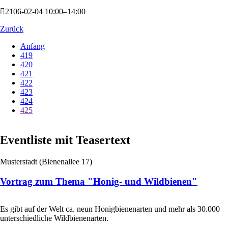
2106-02-04 10:00–14:00
Zurück
Anfang
419
420
421
422
423
424
425
Eventliste mit Teasertext
Musterstadt
(
Bienenallee 17
)
Vortrag zum Thema "Honig- und Wildbienen"
Es gibt auf der Welt ca. neun Honigbienenarten und mehr als 30.000
unterschiedliche Wildbienenarten.