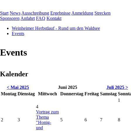
Navigation
Start
News
Ausschreibung
Ergebnisse
Anmeldung
Strecken
überspringen
Sponsoren
Anfahrt
FAQ
Kontakt
Weinheimer Herbstlauf - Rund um den Waldsee
Events
Events
Kalender
< Mai 2025
Juni 2025
Juli 2025 >
Mo
ntag
Di
enstag
Mi
ttwoch
Do
nnerstag
Fr
eitag
Sa
mstag
So
nnt
1
4
Vortrag zum
Thema
2
3
5
6
7
8
"Honig-
und