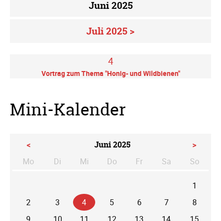
Juni 2025
Juli 2025 >
4
Vortrag zum Thema "Honig- und Wildbienen"
Mini-Kalender
<
Juni 2025
>
Mo
Di
Mi
Do
Fr
Sa
So
ntag
enstag
ttwoch
nnerstag
eitag
mstag
nntag
1
2
3
4
5
6
7
8
9
10
11
12
13
14
15