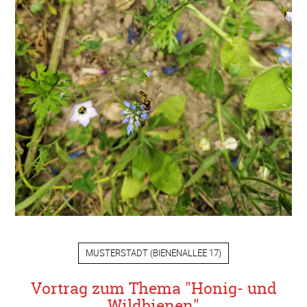
MUSTERSTADT
(
BIENENALLEE 17
)
Vortrag zum Thema "Honig- und
Wildbienen"