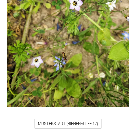
MUSTERSTADT
(
BIENENALLEE 17
)