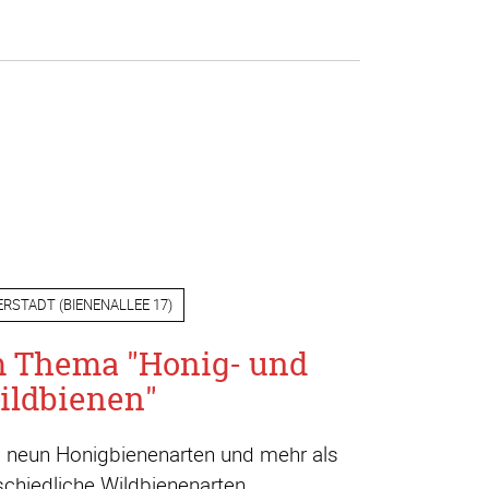
ERSTADT
(
BIENENALLEE 17
)
m Thema "Honig- und
ildbienen"
a. neun Honigbienenarten und mehr als
chiedliche Wildbienenarten.