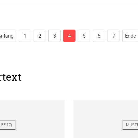
Anfang
1
2
3
4
5
6
7
Ende
rtext
LEE 17
)
MUST