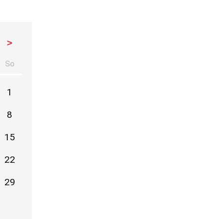
>
So
stag
nntag
1
8
15
22
29