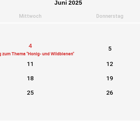
Juni 2025
Mi
ttwoch
Do
nnerstag
4
5
g zum Thema "Honig- und Wildbienen"
11
12
18
19
25
26