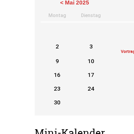
< Mai 2025
Mo
ntag
Di
enstag
2
3
Vortra
9
10
16
17
23
24
30
Mini-Kalender