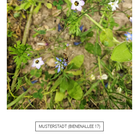
MUSTERSTADT
(
BIENENALLEE 17
)