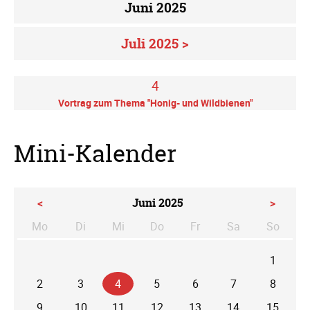
Juni 2025
Juli 2025 >
4
Vortrag zum Thema "Honig- und Wildbienen"
Mini-Kalender
<
Juni 2025
>
Mo
Di
Mi
Do
Fr
Sa
So
ntag
enstag
ttwoch
nnerstag
eitag
mstag
nntag
1
2
3
4
5
6
7
8
9
10
11
12
13
14
15