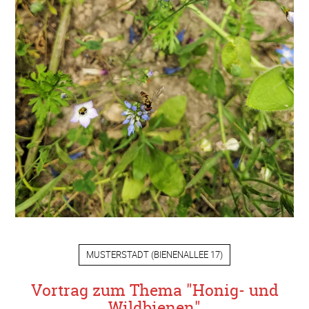
MUSTERSTADT
(
BIENENALLEE 17
)
Vortrag zum Thema "Honig- und
Wildbienen"