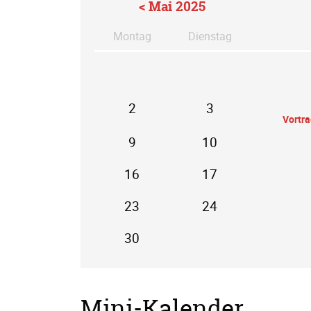
< Mai 2025
Mo
ntag
Di
enstag
2
3
Vortr
9
10
16
17
23
24
30
Mini-Kalender