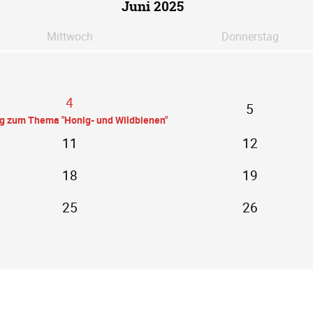
Juni 2025
Mi
ttwoch
Do
nnerstag
4
5
ag zum Thema "Honig- und Wildbienen"
11
12
18
19
25
26