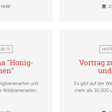
14:00
2
LEE 17
)
MUST
a "Honig-
Vortrag 
nen"
und
nigbienenarten und
Es gibt auf der W
e Wildbienenarten.
mehr als 30.000 u