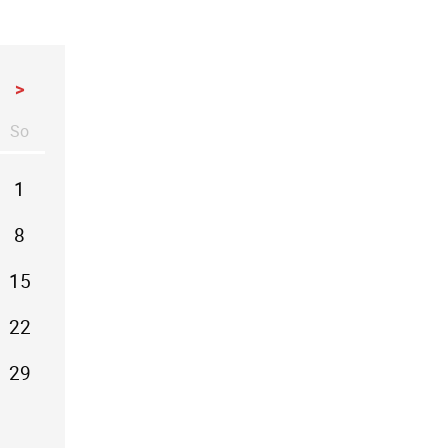
>
So
stag
nntag
1
8
15
22
29