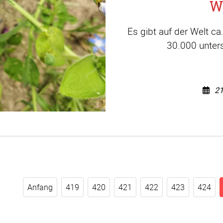
W
Es gibt auf der Welt c
30.000 unters
21
Anfang
419
420
421
422
423
424