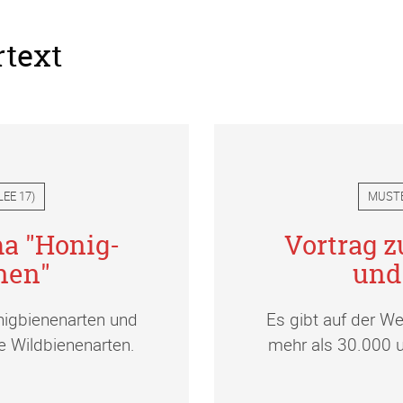
rtext
LEE 17
)
MUST
a "Honig-
Vortrag 
nen"
und
nigbienenarten und
Es gibt auf der W
e Wildbienenarten.
mehr als 30.000 u