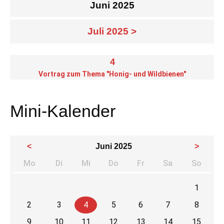
Juni 2025
Juli 2025 >
4
Vortrag zum Thema "Honig- und Wildbienen"
Mini-Kalender
<
Juni 2025
>
Mo
Di
Mi
Do
Fr
Sa
So
ntag
enstag
ttwoch
nnerstag
eitag
mstag
nnta
1
2
3
4
5
6
7
8
9
10
11
12
13
14
15