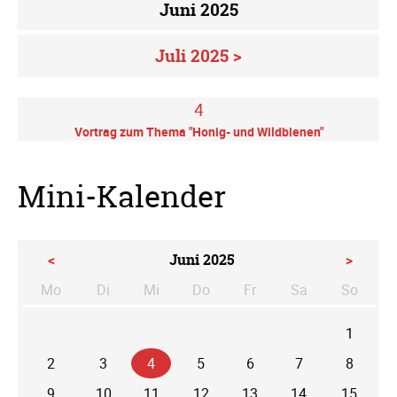
Juni 2025
Juli 2025 >
4
Vortrag zum Thema "Honig- und Wildbienen"
Mini-Kalender
<
Juni 2025
>
Mo
Di
Mi
Do
Fr
Sa
So
ntag
enstag
ttwoch
nnerstag
eitag
mstag
nntag
1
2
3
4
5
6
7
8
9
10
11
12
13
14
15