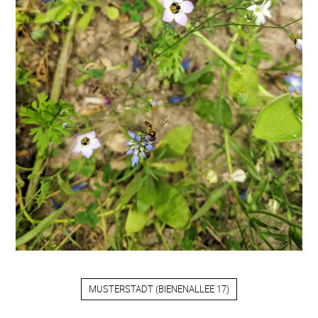
MUSTERSTADT
(
BIENENALLEE 17
)