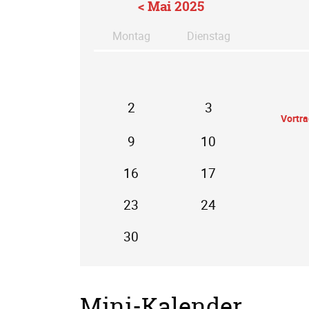
< Mai 2025
Mo
ntag
Di
enstag
2
3
Vortr
9
10
16
17
23
24
30
Mini-Kalender