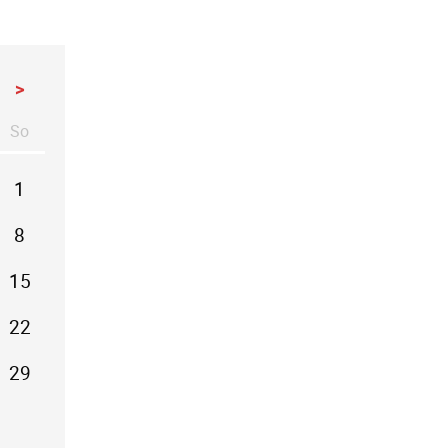
>
So
stag
nntag
1
8
15
22
29