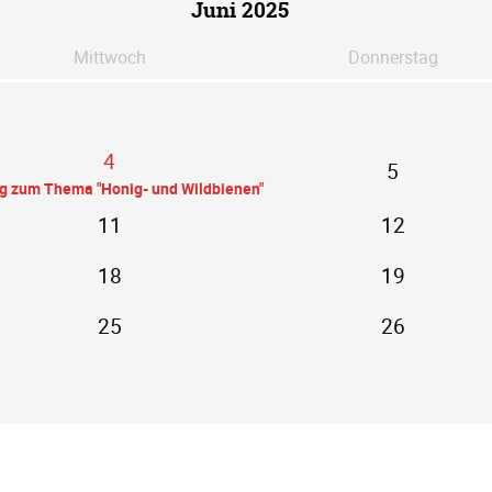
Juni 2025
Mi
ttwoch
Do
nnerstag
4
5
ag zum Thema "Honig- und Wildbienen"
11
12
18
19
25
26