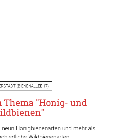
ERSTADT
(
BIENENALLEE 17
)
m Thema "Honig- und
ildbienen"
a. neun Honigbienenarten und mehr als
chiedliche Wildbienenarten.