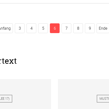
Anfang
3
4
5
6
7
8
9
Ende
rtext
LEE 17
)
MUST