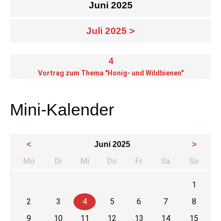
Juni 2025
Juli 2025 >
4
Vortrag zum Thema "Honig- und Wildbienen"
Mini-Kalender
<
Juni 2025
>
Mo
Di
Mi
Do
Fr
Sa
So
ntag
enstag
ttwoch
nnerstag
eitag
mstag
nnta
1
2
3
4
5
6
7
8
9
10
11
12
13
14
15