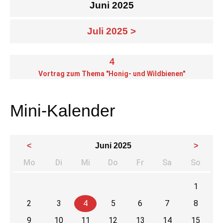
Juni 2025
Juli 2025 >
4
Vortrag zum Thema "Honig- und Wildbienen"
Mini-Kalender
<
Juni 2025
>
Mo
Di
Mi
Do
Fr
Sa
So
ntag
enstag
ttwoch
nnerstag
eitag
mstag
nnta
1
2
3
4
5
6
7
8
9
10
11
12
13
14
15