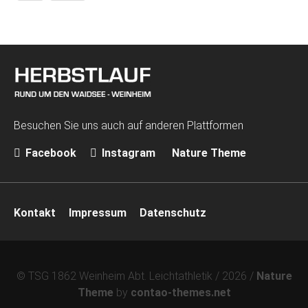
Besuchen Sie uns auch auf anderen Plattformen
Facebook
Instagram
Nature Theme
Navigation
Kontakt
Impressum
Datenschutz
überspringen
© TSG 1862 Weinheim Abt. Leichtathletik / 2026 /
Nature
Theme
by
contao-themes.net