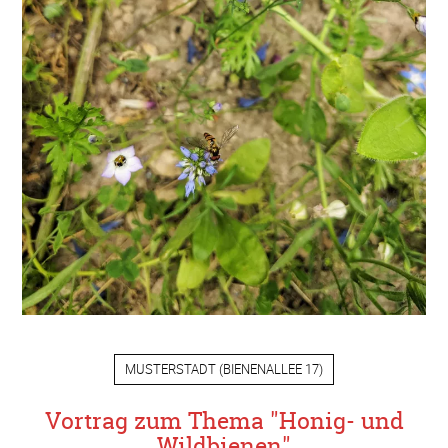
MUSTERSTADT
(
BIENENALLEE 17
)
Vortrag zum Thema "Honig- und
Wildbienen"