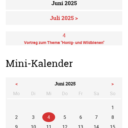
Juni 2025
Juli 2025 >
4
Vortrag zum Thema "Honig- und Wildbienen"
Mini-Kalender
<
Juni 2025
>
Mo
Di
Mi
Do
Fr
Sa
So
ntag
enstag
ttwoch
nnerstag
eitag
mstag
nntag
1
2
3
4
5
6
7
8
9
10
11
12
13
14
15