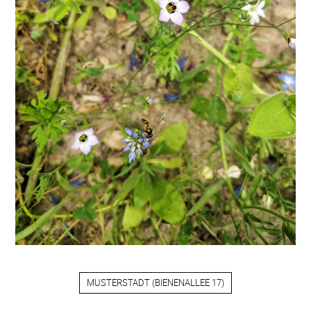
MUSTERSTADT
(
BIENENALLEE 17
)