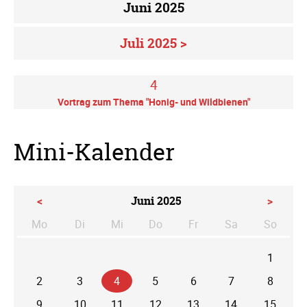
Juni 2025
Juli 2025 >
4
Vortrag zum Thema "Honig- und Wildbienen"
Mini-Kalender
<
Juni 2025
>
Mo
Di
Mi
Do
Fr
Sa
So
ntag
enstag
ttwoch
nnerstag
eitag
mstag
nntag
1
2
3
4
5
6
7
8
9
10
11
12
13
14
15