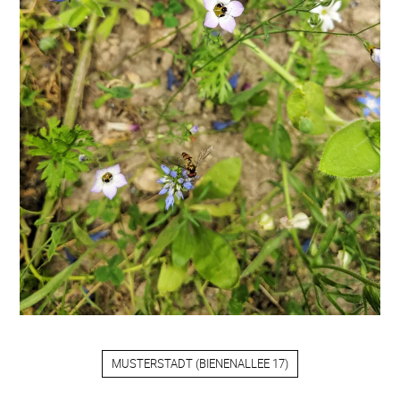
MUSTERSTADT
(
BIENENALLEE 17
)