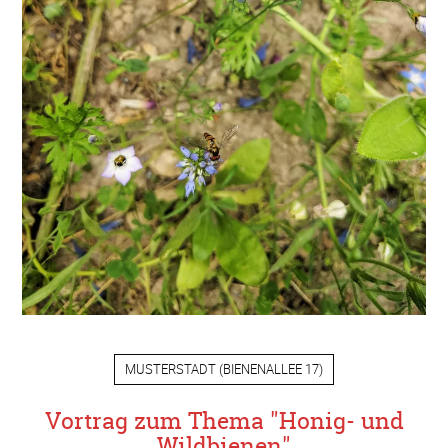
MUSTERSTADT
(
BIENENALLEE 17
)
Vortrag zum Thema "Honig- und
Wildbienen"