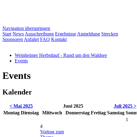
Navigation überspringen
Start
News
Ausschreibung
Ergebnisse
Anmeldung
Strecken
Sponsoren
Anfahrt
FAQ
Kontakt
Weinheimer Herbstlauf - Rund um den Waldsee
Events
Events
Kalender
< Mai 2025
Juni 2025
Juli 2025 >
Mo
ntag
Di
enstag
Mi
ttwoch
Do
nnerstag
Fr
eitag
Sa
mstag
So
nn
1
4
Vortrag zum