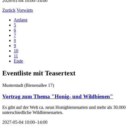
2028-01-04 10:00–14:00
Zurück
Vorwärts
Anfang
5
6
7
8
9
10
11
Ende
Eventliste mit Teasertext
Musterstadt
(
Bienenallee 17
)
Vortrag zum Thema "Honig- und Wildbienen"
Es gibt auf der Welt ca. neun Honigbienenarten und mehr als 30.000
unterschiedliche Wildbienenarten.
2027-05-04 10:00–14:00