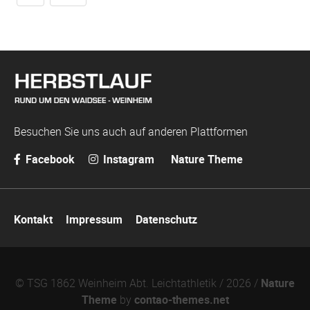
Besuchen Sie uns auch auf anderen Plattformen
Facebook
Instagram
Nature Theme
Navigation
Kontakt
Impressum
Datenschutz
überspringen
© TSG 1862 Weinheim Abt. Leichtathletik / 2026 /
Nature
Theme
by
contao-themes.net