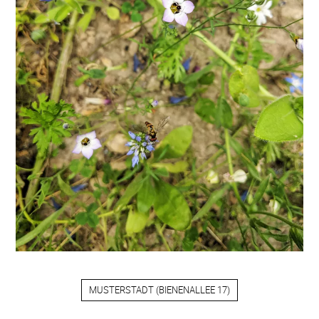
MUSTERSTADT
(
BIENENALLEE 17
)