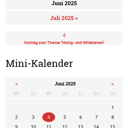
Juni 2025
Juli 2025 >
4
Vortrag zum Thema "Honig- und Wildbienen"
Mini-Kalender
<
Juni 2025
>
Mo
Di
Mi
Do
Fr
Sa
So
ntag
enstag
ttwoch
nnerstag
eitag
mstag
nntag
1
2
3
4
5
6
7
8
9
10
11
12
13
14
15