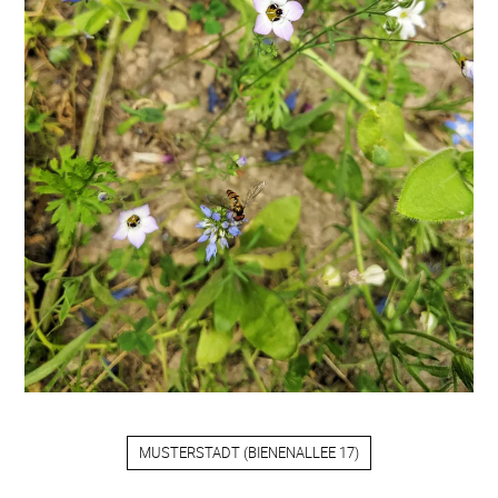
MUSTERSTADT
(
BIENENALLEE 17
)