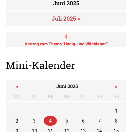
Juni 2025
Juli 2025 >
4
Vortrag zum Thema "Honig- und Wildbienen"
Mini-Kalender
<
Juni 2025
>
Mo
Di
Mi
Do
Fr
Sa
So
ntag
enstag
ttwoch
nnerstag
eitag
mstag
nntag
1
2
3
4
5
6
7
8
9
10
11
12
13
14
15