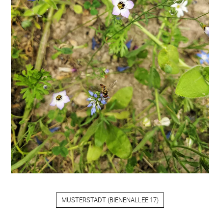
MUSTERSTADT
(
BIENENALLEE 17
)