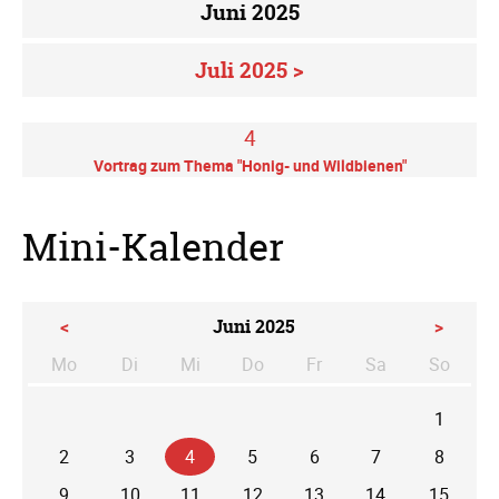
Juni 2025
Juli 2025 >
4
Vortrag zum Thema "Honig- und Wildbienen"
Mini-Kalender
<
Juni 2025
>
Mo
Di
Mi
Do
Fr
Sa
So
ntag
enstag
ttwoch
nnerstag
eitag
mstag
nntag
1
2
3
4
5
6
7
8
9
10
11
12
13
14
15